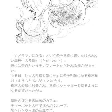
「カメラマンになる」という夢を素直に追いかけられな
い高校生の多賀司（たが つかさ）。
彼には普通というテンプレートから外れる怖さがあっ
た。
ある日、他人の視線を気にせずに夢を明確に語る槇本柚
月（まきもと ゆづき）と出会う。
槇本の姿勢に触発され、素直にシャッターを切るように
なる多賀だったが......
風吹き抜ける古民家のカフェ。
ティーポットの中で揺らめくハーブ。
飾られた空っぽの写真立て。